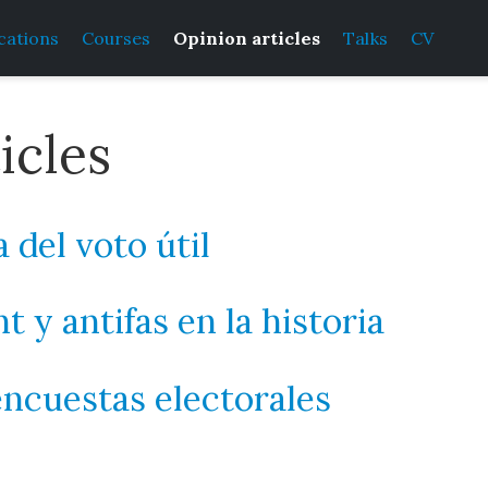
cations
Courses
Opinion articles
Talks
CV
icles
 del voto útil
t y antifas en la historia
 encuestas electorales