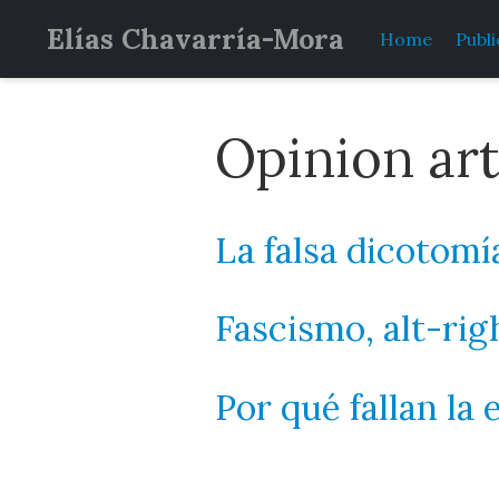
Elías Chavarría-Mora
Home
Publi
Opinion art
La falsa dicotomía
Fascismo, alt-righ
Por qué fallan la